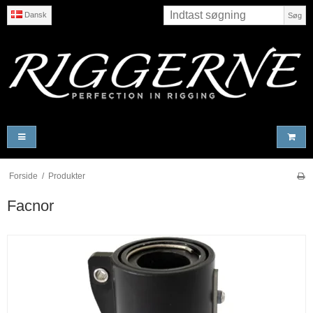
Dansk
Søg
Forside
/
Produkter
Facnor