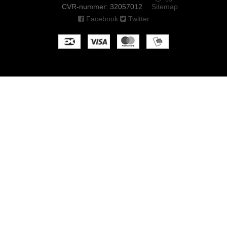
CVR-nummer
:
32057012
Sitemap
Facebook
Twitter