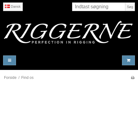
Dansk
Søg
Forside
/
Find os