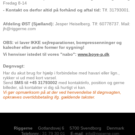
Fredag 8-14
- Kontakt os derfor altid på forhånd og aftal tid:
Tlf. 31793001.
Afdeling ØST (Sjælland):
Jesper Heiselberg. Tlf: 60778737. Mail:
jh@riggerne.com
OBS: vi laver IKKE sejlreparationer, bompressenninger og
kalecher
eller andre former for sygning!
Vi henviser istedet til vores "nabo":
www.boye-p.dk
Døgnvagt:
Har du akut brug for hjælp i forbindelse med havari eller lign.,
rykker vi ud med kort varsel.
Send
SMS til +45 31793002
med kontaktinfo, position og gerne
billeder, så kontakter vi dig så hurtigt vi kan.
Vi gør opmærksom på at der ved henvendelse til døgnvagten,
opkræves overtidsbetaling ifg. gældende takster.
Riggerne
Gotlandsvej 6
5700 Svendborg
Denmark
Telefonnr.
:
31 79 30 01
E-mail
: