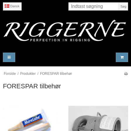
Dansk
Søg
Forside
/
Produkter
/
FORESPAR tilbehør
FORESPAR tilbehør