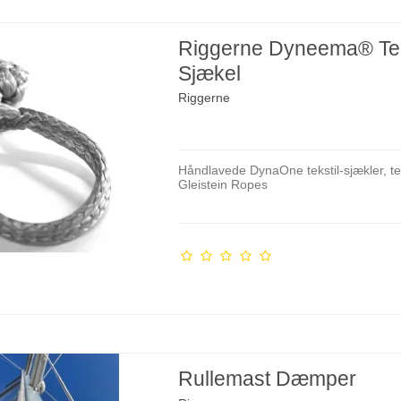
Riggerne Dyneema® Tek
Sjækel
Riggerne
Håndlavede DynaOne tekstil-sjækler, te
Gleistein Ropes
Rullemast Dæmper