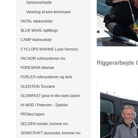
Splejsearbejde
Valsning af wire-terminaler
ANTAL dæksudstyr
BLUE WAVE rigfittings
CAMP klatreudstyr
CYCLOPS MARINE Load Sensors
FACNOR rullesystemer mv.
Riggerarbejde
FORESPAR tilbehør
FURLEX rullesystemer og dele
GLEISTEIN Tovværk
GLOWFAST glow-in-the-dark labels
Hi-MOD / Petersen - Sjækler
PROtect tapes
SELDEN master, bomme mv.
SPARCRAFT alumaster, bomme mv.