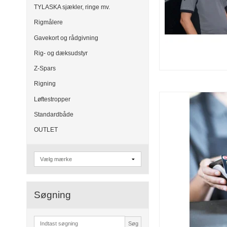
TYLASKA sjækler, ringe mv.
Rigmålere
Gavekort og rådgivning
Rig- og dæksudstyr
Z-Spars
Rigning
Løftestropper
Standardbåde
OUTLET
Søgning
Søg