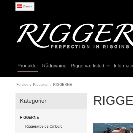
Dansk
Produkter
Rådgivning
Riggerværksted
Informati
Forside
/
Produkter
/
RIGGERNE
RIGG
Kategorier
RIGGERNE
Riggerarbejde Ombord