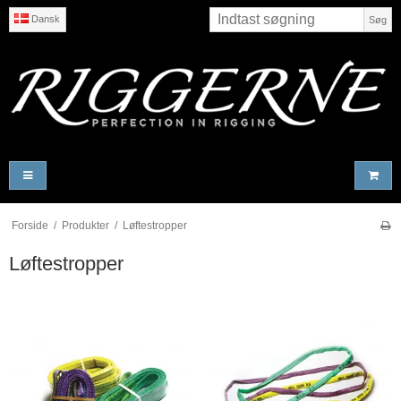
Dansk
Søg
Forside
/
Produkter
/
Løftestropper
Løftestropper