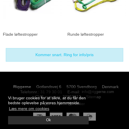
Flade løftestropper
Runde løftestropper
Kommer snart. Ring for info/pris
Riggerne
Gotlandsvej 6
5700 Svendborg
Denmark
Telefonnr.
:
31 79 30 01
E-mail
:
CVR-nummer
:
32057012
Sitemap
Vi bruger cookies for at sikre, at du får den
bedste oplevelse på vores hjemmeside.
Facebook
Twitter
Læs mere om cookies
Ok