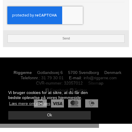
Send
Riggerne
Gotlandsvej 6
5700 Svendborg
Denmark
Telefonnr.
:
31 79 30 01
E-mail
:
CVR-nummer
:
32057012
Sitemap
Facebook
Twitter
Vi bruger cookies for at sikre, at du får den
bedste oplevelse på vores hjemmeside.
Læs mere om cookies
Ok