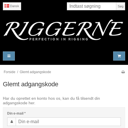
Dansk
Søg
Forside
/
Glemt adgangskode
Glemt adgangskode
Har du oprettet en konto hos os, kan du få tilsendt din
adgangskode her.
Din e-mail
*