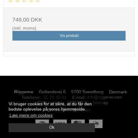
749,00 DKK
(inkl. moms)
Vis produkt
Riggerne
Gotlandsvej 6
5700 Svendborg
Denmark
Telefonnr.
:
31 79 30 01
E-mail
:
CVR-nummer
:
32057012
Sitemap
Vi bruger cookies for at sikre, at du får den
bedste oplevelse på vores hjemmeside.
Facebook
Twitter
Læs mere om cookies
Ok