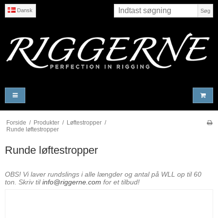
Dansk
Søg
Forside
/
Produkter
/
Løftestropper
/
Runde løftestropper
Runde løftestropper
OBS! Vi laver rundslings i alle længder og antal på WLL op til 60
ton. Skriv til
info@riggerne.com
for et tilbud!