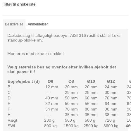
Tilføj til ønskeliste
Beskrivelse
Anmeldelser
Dæksbeslag til aftageligt padeye i AISI 316 rustfrit stål til f.eks.
standup-blokke mv.
Monteres med skruer i dækket.
Vælg størrelse beslag ovenfor efter hvilken øjebolt det
skal passe til!
Bøjle/øjebolt (d)
Ø6
Ø8
Ø10
Ø12
Ø
B
12 mm
20 mm
20 mm
24 mm
24
C
---
28 mm
28 mm
30 mm
32
D
40 mm
50 mm
60 mm
70 mm
78
E
32 mm
50 mm
56 mm
64 mm
64
F
54 mm
70 mm
80 mm
90 mm
90
H
---
35 mm
35 mm
38 mm
38
Vægt
230 g
560 g
580 g
720 g
10
SWL
800 kg
1500 kg
2500 kg
3600 kg
460