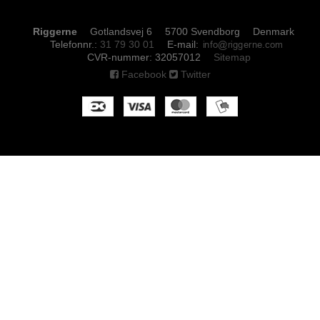
Riggerne
Gotlandsvej 6
5700 Svendborg
Denmark
Telefonnr.
:
31 79 30 01
E-mail
:
CVR-nummer
:
32057012
Sitemap
Facebook
Twitter