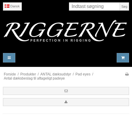
Dansk
Søg
Forside
/
Produkter
/
ANTAL dæksudstyr
/
Pad eyes
/
Antal dæksbeslag til aftageligt padeye