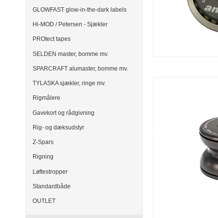
GLOWFAST glow-in-the-dark labels
Hi-MOD / Petersen - Sjækler
PROtect tapes
SELDEN master, bomme mv.
SPARCRAFT alumaster, bomme mv.
TYLASKA sjækler, ringe mv.
Rigmålere
Gavekort og rådgivning
Rig- og dæksudstyr
Z-Spars
Rigning
Løftestropper
Standardbåde
OUTLET