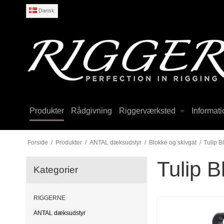
Dansk
Produkter
Rådgivning
Riggerværksted
Informati
Forside
/
Produkter
/
ANTAL dæksudstyr
/
Blokke og skivgat
/
Tulip B
Tulip B
Kategorier
RIGGERNE
ANTAL dæksudstyr