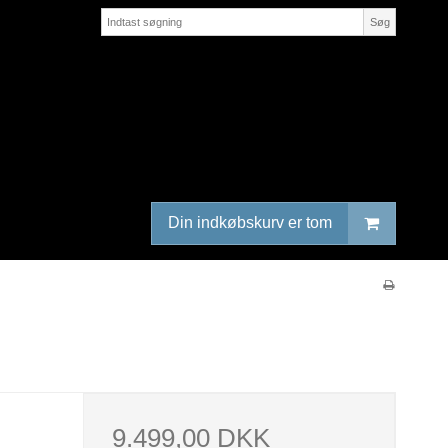
Søg
Din indkøbskurv er tom
9.499,00 DKK