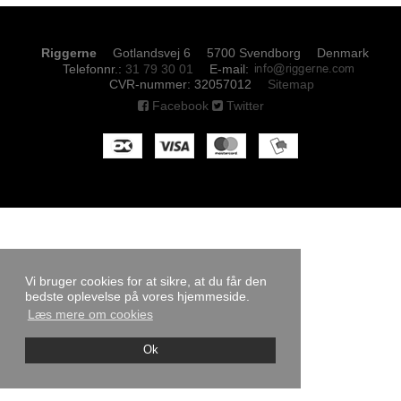
Riggerne
Gotlandsvej 6
5700 Svendborg
Denmark
Telefonnr.
:
31 79 30 01
E-mail
:
CVR-nummer
:
32057012
Sitemap
Facebook
Twitter
Vi bruger cookies for at sikre, at du får den
bedste oplevelse på vores hjemmeside.
Læs mere om cookies
Ok