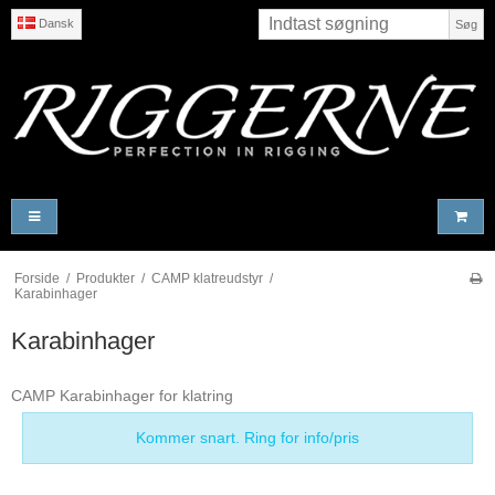
Dansk
Søg
Forside
/
Produkter
/
CAMP klatreudstyr
/
Karabinhager
Karabinhager
CAMP Karabinhager for klatring
Kommer snart. Ring for info/pris