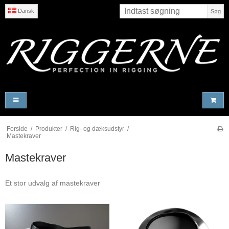
Dansk
Søg
Forside
/
Produkter
/
Rig- og dæksudstyr
/
Mastekraver
Mastekraver
Et stor udvalg af mastekraver