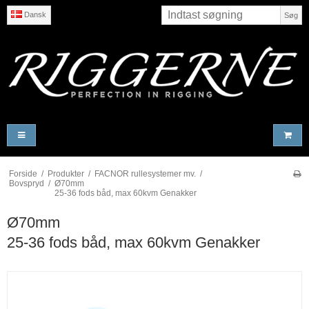
Dansk
Søg
Forside
/
Produkter
/
FACNOR rullesystemer mv.
/
Bovspryd
/
Ø70mm
25-36 fods båd, max 60kvm Genakker
Ø70mm
25-36 fods båd, max 60kvm Genakker