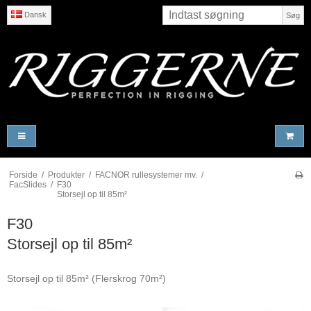
Dansk
Søg
Forside
/
Produkter
/
FACNOR rullesystemer mv.
/
FacSlides
/
F30
Storsejl op til 85m²
F30
Storsejl op til 85m²
Storsejl op til 85m² (Flerskrog 70m²)