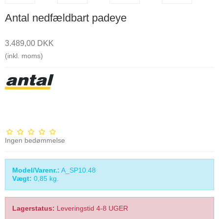
Antal nedfældbart padeye
3.489,00 DKK
(inkl. moms)
Ingen bedømmelse
Model/Varenr.:
A_SP10.48
Vægt:
0,85
kg.
Lagerstatus:
Leveringstid 4-8 UGER