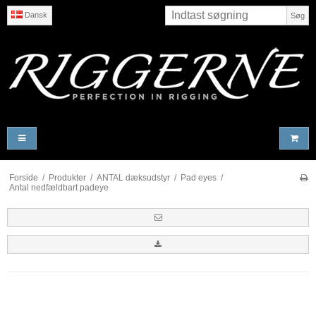
Dansk
Søg
Forside
/
Produkter
/
ANTAL dæksudstyr
/
Pad eyes
/
Antal nedfældbart padeye