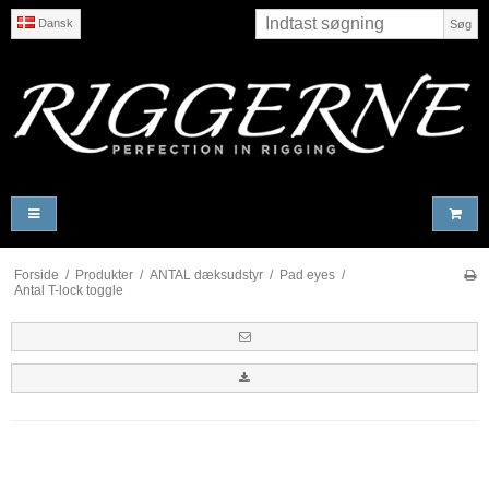
Dansk
Søg
Forside
/
Produkter
/
ANTAL dæksudstyr
/
Pad eyes
/
Antal T-lock toggle