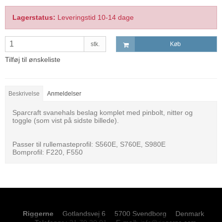
Lagerstatus:
Leveringstid 10-14 dage
stk.
Køb
Tilføj til ønskeliste
Beskrivelse
Anmeldelser
Sparcraft svanehals beslag komplet med pinbolt, nitter og
toggle (som vist på sidste billede).
Passer til rullemasteprofil: S560E, S760E, S980E
Bomprofil: F220, F550
Riggerne
Gotlandsvej 6
5700 Svendborg
Denmark