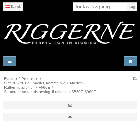
Dansk
Søg
Forside
/
Produkter
/
SPARCRAFT alumaster, bomme mv.
/
Master
/
Rullemast profiler
/
F560E
/
Sparcraft svanehals beslag til rullemast S560E-S980E