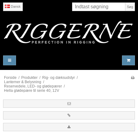
Dansk
Søg
Forside
/
Produkter
/
Rig- og dæksudstyr
/
Lanterner & Belysning
/
Reservedele, LED- og glødepærer
/
Hella glødepære til serie 40, 12V