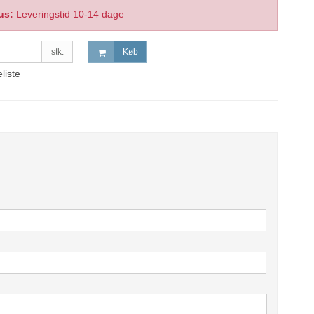
us:
Leveringstid 10-14 dage
stk.
Køb
eliste