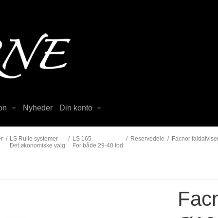
on
Nyheder
Din konto
r
/
LS Rulle systemer
/
LS 165
/
Reservedele
/
Facnor faldafvis
Det økonomiske valg
For både 29-40 fod
Facn