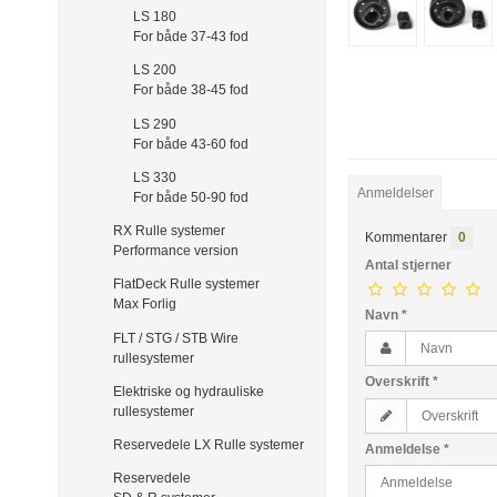
LS 180
For både 37-43 fod
LS 200
For både 38-45 fod
LS 290
For både 43-60 fod
LS 330
Anmeldelser
For både 50-90 fod
RX Rulle systemer
Kommentarer
0
Performance version
Antal stjerner
FlatDeck Rulle systemer
Max Forlig
Navn
*
FLT / STG / STB Wire
rullesystemer
Overskrift
*
Elektriske og hydrauliske
rullesystemer
Reservedele LX Rulle systemer
Anmeldelse
*
Reservedele