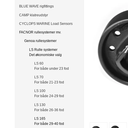
BLUE WAVE rigfittings
CAMP klatreudstyr
CYCLOPS MARINE Load Sensors
FACNOR rullesystemer mv.
Genoa rullesystemer
LS Rulle systemer
Det økonomiske valg
LS 60
For både under 23 fod
LS 70
For både 21-23 fod
LS 100
For både 24-29 fod
LS 130
For både 26-36 fod
LS 165
For både 29-40 fod