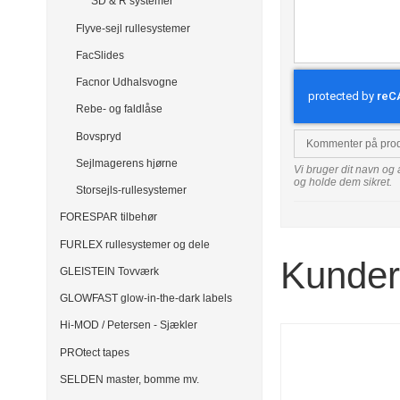
SD & R systemer
Flyve-sejl rullesystemer
FacSlides
Facnor Udhalsvogne
Rebe- og faldlåse
Bovspryd
Kommenter på pro
Sejlmagerens hjørne
Vi bruger dit navn og 
og holde dem sikret.
Storsejls-rullesystemer
FORESPAR tilbehør
FURLEX rullesystemer og dele
Kunder 
GLEISTEIN Tovværk
GLOWFAST glow-in-the-dark labels
Hi-MOD / Petersen - Sjækler
PROtect tapes
SELDEN master, bomme mv.