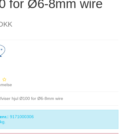
0 for Ø6-8mm wire
 DKK
mmelse
afviser hjul Ø100 for Ø6-8mm wire
enr.:
9171000306
kg.