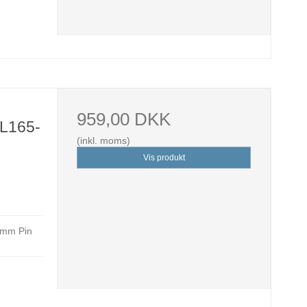
959,00 DKK
L165-
(inkl. moms)
Vis produkt
7mm Pin