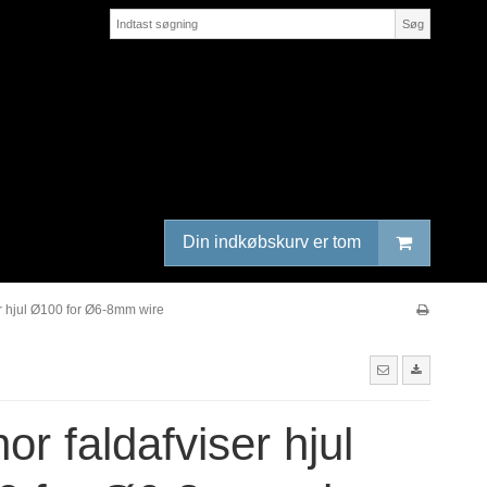
Søg
Din indkøbskurv er tom
er hjul Ø100 for Ø6-8mm wire
or faldafviser hjul