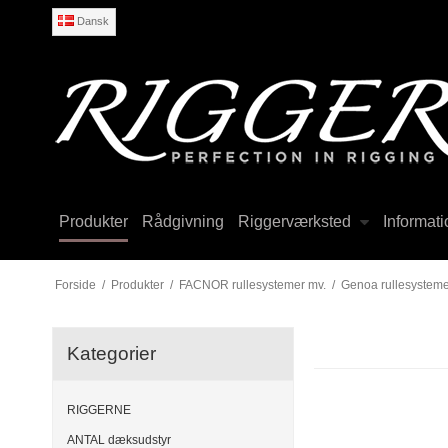
Dansk
Produkter
Rådgivning
Riggerværksted
Informati
Forside
/
Produkter
/
FACNOR rullesystemer mv.
/
Genoa rullesysteme
Kategorier
RIGGERNE
ANTAL dæksudstyr