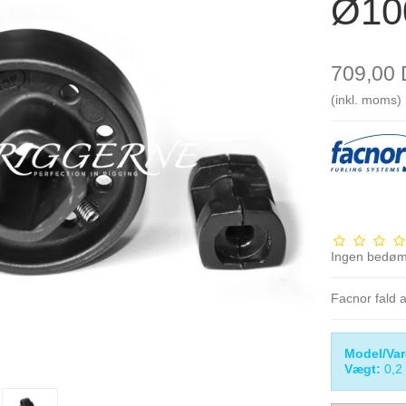
Ø10
709,00
(inkl. moms)
Ingen bedø
Facnor fald 
Model/Var
Vægt:
0,2