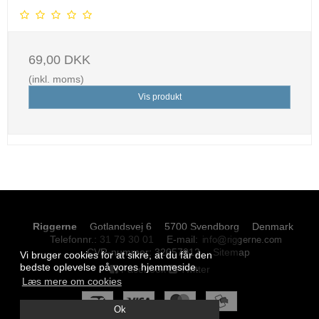
69,00 DKK
(inkl. moms)
Vis produkt
Riggerne
Gotlandsvej 6
5700 Svendborg
Denmark
Telefonnr.
:
31 79 30 01
E-mail
:
CVR-nummer
:
32057012
Sitemap
Vi bruger cookies for at sikre, at du får den
bedste oplevelse på vores hjemmeside.
Facebook
Twitter
Læs mere om cookies
Ok