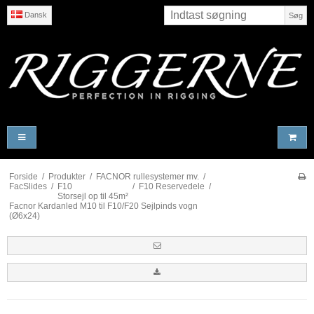
Dansk
Søg
Forside
/
Produkter
/
FACNOR rullesystemer mv.
/
FacSlides
/
F10
/
F10 Reservedele
/
Storsejl op til 45m²
Facnor Kardanled M10 til F10/F20 Sejlpinds vogn
(Ø6x24)